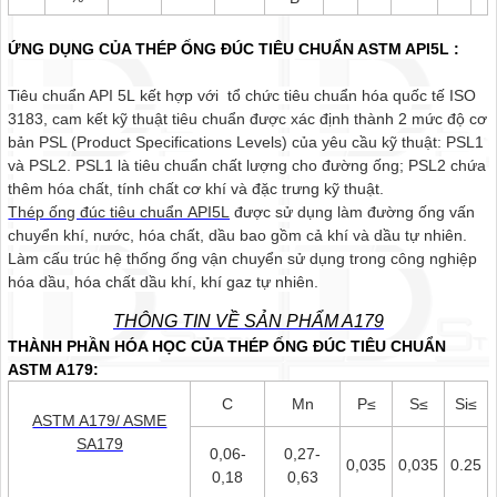
ỨNG DỤNG CỦA THÉP ỐNG ĐÚC TIÊU CHUẨN ASTM API5L :
Tiêu chuẩn API 5L
kết hợp với tổ chức tiêu chuẩn hóa quốc tế ISO
3183, cam kết kỹ thuật tiêu chuẩn được xác định thành 2 mức độ cơ
bản PSL (Product Specifications Levels) của yêu cầu kỹ thuật: PSL1
và PSL2. PSL1 là tiêu chuẩn chất lượng cho đường ống; PSL2 chứa
thêm hóa chất, tính chất cơ khí và đặc trưng kỹ thuật.
Thép ống đúc tiêu chuẩn API5L
được sử dụng làm đường ống vấn
chuyển khí, nước, hóa chất, dầu bao gồm cả khí và dầu tự nhiên.
Làm cấu trúc hệ thống ống vận chuyển sử dụng trong công nghiệp
hóa dầu, hóa chất dầu khí, khí gaz tự nhiên.
THÔNG TIN VỀ SẢN PHẨM A179
THÀNH PHẦN HÓA HỌC CỦA THÉP ỐNG ĐÚC TIÊU CHUẨN
ASTM A179:
C
Mn
P≤
S≤
Si≤
ASTM A179/ ASME
SA179
0,06-
0,27-
0,035
0,035
0.25
0,18
0,63