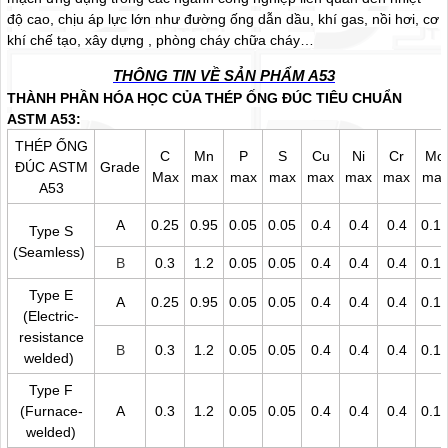
độ cao, chịu áp lực lớn như đường ống dẫn dầu, khí gas, nồi hơi, cơ
khí chế tạo, xây dựng , phòng cháy chữa cháy…
THÔNG TIN VỀ SẢN PHẨM A53
THÀNH PHẦN HÓA HỌC CỦA THÉP ỐNG ĐÚC TIÊU CHUẨN
ASTM A53:
THÉP ỐNG
C
Mn
P
S
Cu
Ni
Cr
Mo
ĐÚC ASTM
Grade
Max
max
max
max
max
max
max
ma
A53
A
0.25
0.95
0.05
0.05
0.4
0.4
0.4
0.1
Type S
(Seamless)
B
0.3
1.2
0.05
0.05
0.4
0.4
0.4
0.1
Type E
A
0.25
0.95
0.05
0.05
0.4
0.4
0.4
0.1
(Electric-
resistance
B
0.3
1.2
0.05
0.05
0.4
0.4
0.4
0.1
welded)
Type F
(Furnace-
A
0.3
1.2
0.05
0.05
0.4
0.4
0.4
0.1
welded)