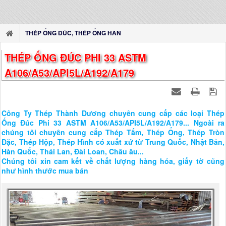
THÉP ỐNG ĐÚC, THÉP ỐNG HÀN
THÉP ỐNG ĐÚC PHI 33 ASTM
A106/A53/API5L/A192/A179
Công Ty Thép Thành Dương chuyên cung cấp các loại Thép
Ống Đúc Phi 33 ASTM A106/A53/API5L/A192/A179... Ngoài ra
chúng tôi chuyên cung cấp Thép Tấm, Thép Ống, Thép Tròn
Đặc, Thép Hộp, Thép Hình có xuất xứ từ Trung Quốc, Nhật Bản,
Hàn Quốc, Thái Lan, Đài Loan, Châu âu...
Chúng tôi xin cam kết về chất lượng hàng hóa, giấy tờ cũng
như hình thước mua bán