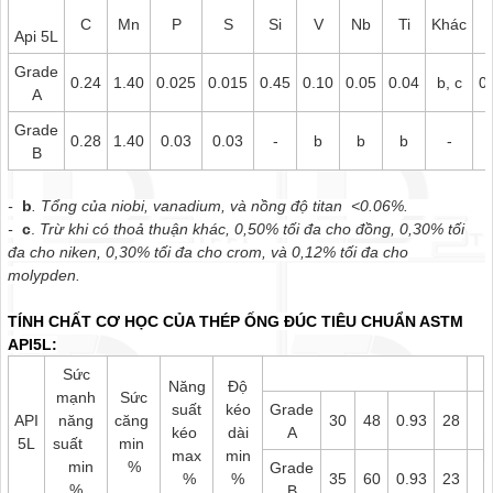
C
Mn
P
S
Si
V
Nb
Ti
Khác
Api 5L
Grade
0.24
1.40
0.025
0.015
0.45
0.10
0.05
0.04
b, c
0
A
Grade
0.28
1.40
0.03
0.03
-
b
b
b
-
B
-
b
. Tổng của niobi, vanadium, và nồng độ titan <0.06%.
-
c
.
Trừ khi có thoả thuận khác, 0,50% tối đa cho đồng, 0,30% tối
đa cho niken, 0,30% tối đa cho crom, và 0,12% tối đa cho
molypden.
TÍNH CHẤT CƠ HỌC CỦA THÉP ỐNG ĐÚC TIÊU CHUẨN ASTM
API5L:
Sức
Năng
Độ
mạnh
Sức
suất
kéo
Grade
API
năng
căng
30
48
0.93
28
kéo
dài
A
5L
suất
min
max
min
min
%
Grade
%
%
35
60
0.93
23
%
B