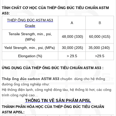
TÍNH CHẤT CƠ HỌC CỦA THÉP ỐNG ĐÚC TIÊU CHUẨN ASTM
A53:
THÉP ỐNG ĐÚC ASTM A53
A
B
Grade
Tensile Strength, min., psi,
48,000 (330)
60,000 (415)
(MPa)
Yield Strength, min., psi, (MPa)
30,000 (205)
35,000 (240)
Elongation (%)
> 29.5
>29.5
ỨNG DỤNG CỦA THÉP ỐNG ĐÚC TIÊU CHUẨN ASTM A53 :
Thép ống đúc carbon ASTM A53
chuyên dùng cho hệ thống
đường ống công nghiệp như:
Hệ thông điện lạnh, công nghệ đóng tàu, hệ thống lò hơi, các công
trình công nghệ cao…
THÔNG TIN VỀ SẢN PHẨM API5L
THÀNH PHẦN HÓA HỌC CỦA THÉP ỐNG ĐÚC TIÊU CHUẨN
ASTM API5L: