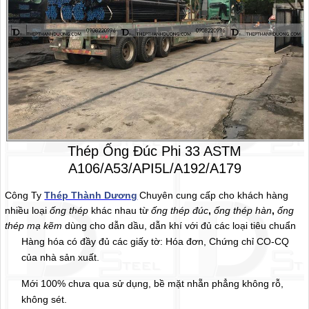
Thép Ống Đúc Phi 33 ASTM
A106/A53/API5L/A192/A179
Công Ty
Thép Thành Dương
Chuyên cung cấp cho khách hàng
nhiều loại
ống thép
khác nhau từ
ống thép đúc
,
ống thép hàn
,
ống
thép mạ kẽm
dùng cho dẫn dầu, dẫn khí với đủ các loại tiêu chuẩn
Hàng hóa có đầy đủ các giấy tờ: Hóa đơn, Chứng chỉ CO-CQ
của nhà sản xuất.
Mới 100% chưa qua sử dụng, bề mặt nhẵn phẳng không rỗ,
không sét.