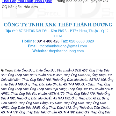
Thái Lan, Đài Loan, Hàn Quốc
… Hàng hóa có đầy đủ giấy tờ CO
CQ bản gốc, Hóa đơn.
CÔNG TY TNHH XNK THÉP THÀNH DƯƠNG
Địa chỉ:
87 ĐHT06 Nối Dài - Khu Phố 5 - P.Tân Hưng Thuận - Q.12 -
HCM
Hotline
:
0914 406 428
Fax
: 028 6686 3829
Email
:
thepthanhduong@gmail.com
Website:
thepthanhduong.com
Tags:
Thép Ống Đúc
,
Thép Ống Đúc tiêu chuẩn ASTM A53
,
Ống Thép Đúc
A53
,
Ống Thép Đúc Tiêu Chuẩn ASTM A53
,
Thép Ống Đúc A53
,
Ống Thép Đúc
Chịu Mài Mòn
,
Thép Ống Đúc A106
,
Thép Ống Đúc tiêu chuẩn ASTM A106
,
Ống
Thép Đúc A106
,
Ống Thép Đúc Tiêu Chuẩn ASTM A106
,
Quy Cách Thép Ống
Đúc
,
Ống Thép Đúc
,
Ống Thép Đúc Chịu Nhiệt
,
Thép Ống Đúc tiêu chuẩn ASTM
API5L
,
Thép Ống Đúc tiêu chuẩn ASTM A179
,
Thép Ống Đúc A179
,
Thép Ống
Đúc A192
,
Thép Ống Đúc tiêu chuẩn ASTM A192
,
Ống Thép Đúc A192
,
Bảng
Tiêu Chuẩn Thép Ống Đúc
,
Bảng Quy Cách Thép Ống Đúc
,
Thép Ống Đúc
API5L
,
Ống Thép Đúc API5L
,
Ống Thép Đúc A172
,
Ống Thép Đúc Tiêu Chuẩn
ASTM A179
,
Ống Thép Đúc Tiêu Chuẩn ASTM A192
,
Bảng Giá Thép Ống Đúc
,