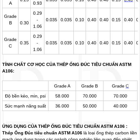
A
0.93
0.29
Grade
-
0.035
0.035
0.10
0.40
0.40
0.15
0.40
0
B
0.30
1.06
0.29
Grade
0.35
-
0.035
0.035
0.10
0.40
0.40
0.15
0.40
0
C
1.06
TÍNH CHẤT CƠ HỌC CỦA THÉP ỐNG ĐÚC TIÊU CHUẨN ASTM
A106:
Grade A
Grade B
Grade
C
Độ bền kéo, min, psi
58.000
70.000
70.000
Sức mạnh năng suất
36.000
50.000
40.000
ỨNG DỤNG CỦA THÉP ỐNG ĐÚC TIÊU CHUẨN ASTM A106 :
Thép Ống Đúc tiêu chuẩn ASTM A106
là loại ống thép carbon liền
mạch ứng dụng trong các ngành công nghiệp liên quan đến nhiệt