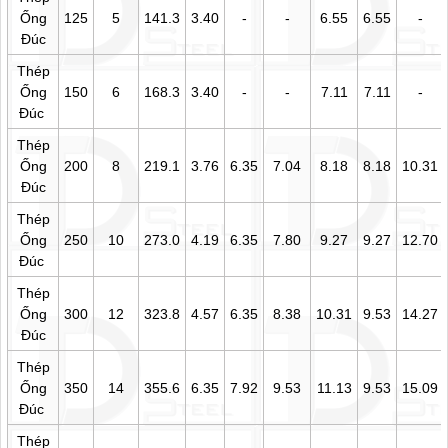
Ống
125
5
141.3
3.40
-
-
6.55
6.55
-
Đúc
Thép
Ống
150
6
168.3
3.40
-
-
7.11
7.11
-
Đúc
Thép
Ống
200
8
219.1
3.76
6.35
7.04
8.18
8.18
10.31
Đúc
Thép
Ống
250
10
273.0
4.19
6.35
7.80
9.27
9.27
12.70
Đúc
Thép
Ống
300
12
323.8
4.57
6.35
8.38
10.31
9.53
14.27
Đúc
Thép
Ống
350
14
355.6
6.35
7.92
9.53
11.13
9.53
15.09
Đúc
Thép