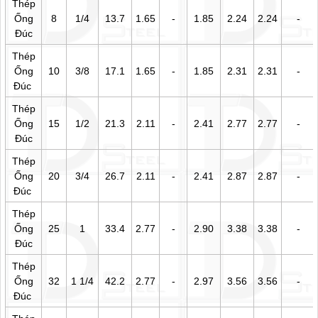
Thép
Ống
8
1/4
13.7
1.65
-
1.85
2.24
2.24
-
Đúc
Thép
Ống
10
3/8
17.1
1.65
-
1.85
2.31
2.31
-
Đúc
Thép
Ống
15
1/2
21.3
2.11
-
2.41
2.77
2.77
-
Đúc
Thép
Ống
20
3/4
26.7
2.11
-
2.41
2.87
2.87
-
Đúc
Thép
Ống
25
1
33.4
2.77
-
2.90
3.38
3.38
-
Đúc
Thép
Ống
32
1 1/4
42.2
2.77
-
2.97
3.56
3.56
-
Đúc