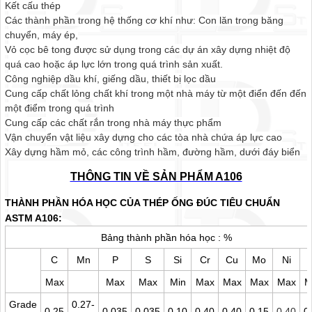
Kết cấu thép
Các thành phần trong hệ thống cơ khí như: Con lăn trong băng
chuyển, máy ép,
Vỏ cọc bê tong được sử dụng trong các dự án xây dựng nhiệt độ
quá cao hoặc áp lực lớn trong quá trình sản xuất.
Công nghiệp dầu khí, giếng dầu, thiết bị lọc dầu
Cung cấp chất lỏng chất khí trong một nhà máy từ một điển đến đến
một điểm trong quá trình
Cung cấp các chất rắn trong nhà máy thực phẩm
Vận chuyển vật liệu xây dựng cho các tòa nhà chứa áp lực cao
Xây dựng hầm mỏ, các công trình hầm, đường hầm, dưới đáy biển
THÔNG TIN VỀ SẢN PHẨM A106
THÀNH PHẦN HÓA HỌC CỦA THÉP ỐNG ĐÚC TIÊU CHUẨN
ASTM A106:
Bảng thành phần hóa học : %
C
Mn
P
S
Si
Cr
Cu
Mo
Ni
Max
Max
Max
Min
Max
Max
Max
Max
M
Grade
0.27-
0.25
0.035
0.035
0.10
0.40
0.40
0.15
0.40
0