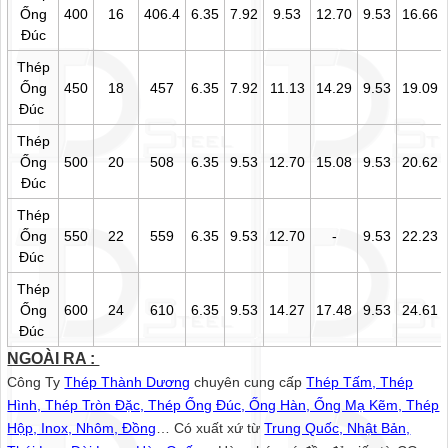
Ống
400
16
406.4
6.35
7.92
9.53
12.70
9.53
16.66
Đúc
Thép
Ống
450
18
457
6.35
7.92
11.13
14.29
9.53
19.09
Đúc
Thép
Ống
500
20
508
6.35
9.53
12.70
15.08
9.53
20.62
Đúc
Thép
Ống
550
22
559
6.35
9.53
12.70
-
9.53
22.23
Đúc
Thép
Ống
600
24
610
6.35
9.53
14.27
17.48
9.53
24.61
Đúc
NGOÀI RA :
Công Ty
Thép Thành Dương
chuyên cung cấp
Thép Tấm, Thép
Hình, Thép Tròn Đặc, Thép Ống Đúc, Ống Hàn, Ống Mạ Kẽm, Thép
Hộp, Inox, Nhôm, Đồng
… Có xuất xứ từ
Trung Quốc, Nhật Bản,