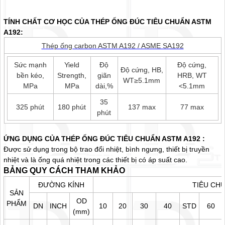
TÍNH CHẤT CƠ HỌC CỦA THÉP ỐNG ĐÚC TIÊU CHUẨN ASTM
A192:
Thép ống carbon ASTM A192 / ASME SA192
Sức mạnh
Yield
Độ
Độ cứng,
Độ cứng, HB,
bền kéo,
Strength,
giãn
HRB, WT
WT≥5.1mm
MPa
MPa
dài,%
<5.1mm
35
325 phút
180 phút
137 max
77 max
phút
ỨNG DỤNG CỦA THÉP ỐNG ĐÚC TIÊU CHUẨN ASTM A192 :
Được sử dụng trong bộ trao đổi nhiệt, bình ngưng, thiết bị truyền
nhiệt và là ống quá nhiệt trong các thiết bị có áp suất cao.
BẢNG QUY CÁCH THAM KHẢO
ĐƯỜNG KÍNH
TIÊU CHU
SẢN
OD
PHẨM
DN
INCH
10
20
30
40
STD
60
(mm)