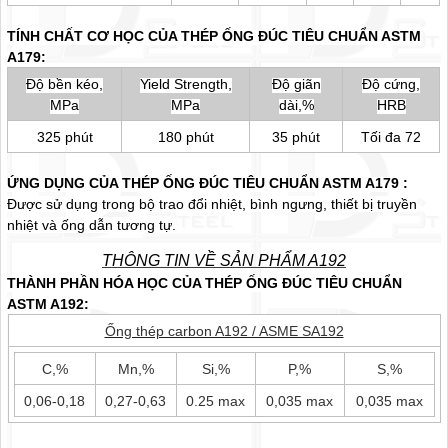
TÍNH CHẤT CƠ HỌC CỦA THÉP ỐNG ĐÚC TIÊU CHUẨN ASTM
A179:
Độ bền kéo,
Yield Strength,
Độ giãn
Độ cứng,
MPa
MPa
dài,%
HRB
325 phút
180 phút
35 phút
Tối đa 72
ỨNG DỤNG CỦA THÉP ỐNG ĐÚC TIÊU CHUẨN ASTM A179 :
Được sử dụng trong bộ trao đổi nhiệt, bình ngưng, thiết bị truyền
nhiệt và ống dẫn tương tự.
THÔNG TIN VỀ SẢN PHẨM A192
THÀNH PHẦN HÓA HỌC CỦA THÉP ỐNG ĐÚC TIÊU CHUẨN
ASTM A192:
Ống thép carbon A192 / ASME SA192
C,%
Mn,%
Si,%
P,%
S,%
0,06-0,18
0,27-0,63
0.25 max
0,035 max
0,035 max