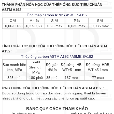
THÀNH PHẦN HÓA HỌC CỦA THÉP ỐNG ĐÚC TIÊU CHUẨN
ASTM A192:
Ống thép carbon A192 / ASME SA192
C,%
Mn,%
Si,%
P,%
S,%
0,06-0,18
0,27-0,63
0.25 max
0,035 max
0,035 max
TÍNH CHẤT CƠ HỌC CỦA THÉP ỐNG ĐÚC TIÊU CHUẨN ASTM
A192:
Thép ống carbon ASTM A192 / ASME SA192
Yield
Sức mạnh bền
Độ giãn
Độ cứng, HB,
Độ cứng, HRB,
Strength,
kéo, MPa
dài,%
WT≥5.1mm
WT <5.1mm
MPa
325 phút
180 phút
35 phút
137 max
77 max
ỨNG DỤNG CỦA THÉP ỐNG ĐÚC TIÊU CHUẨN ASTM A192 :
Được sử dụng trong bộ trao đổi nhiệt, bình ngưng, thiết bị truyền
nhiệt và là ống quá nhiệt trong các thiết bị có áp suất cao.
BẢNG QUY CÁCH THAM KHẢO