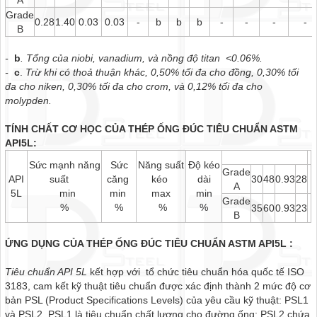
A
Grade
0.28
1.40
0.03
0.03
-
b
b
b
-
-
-
-
B
-
b
. Tổng của niobi, vanadium, và nồng độ titan <0.06%.
-
c
.
Trừ khi có thoả thuận khác, 0,50% tối đa cho đồng, 0,30% tối
đa cho niken, 0,30% tối đa cho crom, và 0,12% tối đa cho
molypden.
TÍNH CHẤT CƠ HỌC CỦA THÉP ỐNG ĐÚC TIÊU CHUẨN ASTM
API5L:
Sức mạnh năng
Sức
Năng suất
Độ kéo
Grade
API
suất
căng
kéo
dài
30
48
0.93
28
A
5L
min
min
max
min
Grade
%
%
%
%
35
60
0.93
23
B
ỨNG DỤNG CỦA THÉP ỐNG ĐÚC TIÊU CHUẨN ASTM API5L :
Tiêu chuẩn API 5L
kết hợp với tổ chức tiêu chuẩn hóa quốc tế ISO
3183, cam kết kỹ thuật tiêu chuẩn được xác định thành 2 mức độ cơ
bản PSL (Product Specifications Levels) của yêu cầu kỹ thuật: PSL1
và PSL2. PSL1 là tiêu chuẩn chất lượng cho đường ống; PSL2 chứa