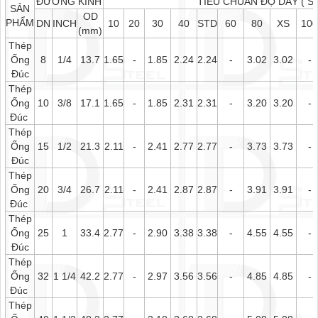
ĐƯỜNG KÍNH
TIÊU CHUẨN ĐỘ DÀY ( SC
SẢN
OD
PHẨM
DN
INCH
10
20
30
40
STD
60
80
XS
10
(mm)
Thép
Ống
8
1/4
13.7
1.65
-
1.85
2.24
2.24
-
3.02
3.02
-
Đúc
Thép
Ống
10
3/8
17.1
1.65
-
1.85
2.31
2.31
-
3.20
3.20
-
Đúc
Thép
Ống
15
1/2
21.3
2.11
-
2.41
2.77
2.77
-
3.73
3.73
-
Đúc
Thép
Ống
20
3/4
26.7
2.11
-
2.41
2.87
2.87
-
3.91
3.91
-
Đúc
Thép
Ống
25
1
33.4
2.77
-
2.90
3.38
3.38
-
4.55
4.55
-
Đúc
Thép
Ống
32
1 1/4
42.2
2.77
-
2.97
3.56
3.56
-
4.85
4.85
-
Đúc
Thép