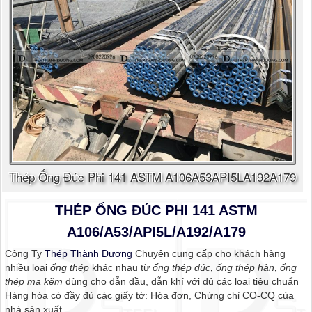
Thép Ống Đúc Phi 141 ASTM A106A53API5LA192A179
THÉP ỐNG ĐÚC PHI 141 ASTM
A106/A53/API5L/A192/A179
Công Ty
Thép Thành Dương
Chuyên cung cấp cho khách hàng
nhiều loại
ống thép
khác nhau từ
ống thép đúc
,
ống thép hàn
,
ống
thép mạ kẽm
dùng cho dẫn dầu, dẫn khí với đủ các loại tiêu chuẩn
Hàng hóa có đầy đủ các giấy tờ: Hóa đơn, Chứng chỉ CO-CQ của
nhà sản xuất.