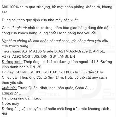
Mới 100% chưa qua sử dụng, bề mặt nhẵn phẳng không rỗ, không
sét.
Dung sai theo quy định của nhà máy sản xuất.
Cam kết
giá tốt
nhất thị trường, đảm bảo giao hàng đúng tiến độ thi
công của khách hàng, đúng chất lượng hàng hóa yêu cầu.
Ngoài ra chúng tôi còn nhận cắt qui cách, gia công theo yêu cầu
của khách hàng.
Tiêu chuẩn:
ASTM A106 Grade B, ASTM A53-Grade B, API 5L,
A179, A192 GOST, JIS, DIN, GB/T, ANSI, EN
Đường kính:
Thép ống phi 141 có đường kính ngoài 141.3 Đường
kính danh nghĩa DN125
Độ dầy:
SCH40, SCH80, SCH160, SCHXXS từ 3.56 đến 10 ly
Chiều dài:
Thép ống đúc từ 3m- 14m. Hoặc có thể cắt quy cách
theo yêu cầu
Xuất sứ :
Trung Quốc, Nhật, nga, hàn quốc, Châu Âu…
Ứng dụng :
Hệ thống ống dẫn nước
Nước máy
Đường ống vận chuyển khí hoặc chất lỏng trên một khoảng cách
dài