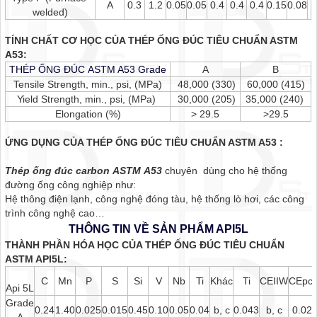
A
0.3
1.2
0.05
0.05
0.4
0.4
0.4
0.15
0.08
welded)
TÍNH CHẤT CƠ HỌC CỦA THÉP ỐNG ĐÚC TIÊU CHUẨN ASTM
A53:
THÉP ỐNG ĐÚC ASTM A53 Grade
A
B
Tensile Strength, min., psi, (MPa)
48,000 (330)
60,000 (415)
Yield Strength, min., psi, (MPa)
30,000 (205)
35,000 (240)
Elongation (%)
> 29.5
>29.5
ỨNG DỤNG CỦA THÉP ỐNG ĐÚC TIÊU CHUẨN ASTM A53 :
Thép ống đúc carbon ASTM A53
chuyên dùng cho hệ thống
đường ống công nghiệp như:
Hệ thông điện lạnh, công nghệ đóng tàu, hệ thống lò hơi, các công
trình công nghệ cao…
THÔNG TIN VỀ SẢN PHẨM API5L
THÀNH PHẦN HÓA HỌC CỦA THÉP ỐNG ĐÚC TIÊU CHUẨN
ASTM API5L:
C
Mn
P
S
Si
V
Nb
Ti
Khác
Ti
CEIIW
CEpc
Api 5L
Grade
0.24
1.40
0.025
0.015
0.45
0.10
0.05
0.04
b, c
0.043
b, c
0.02