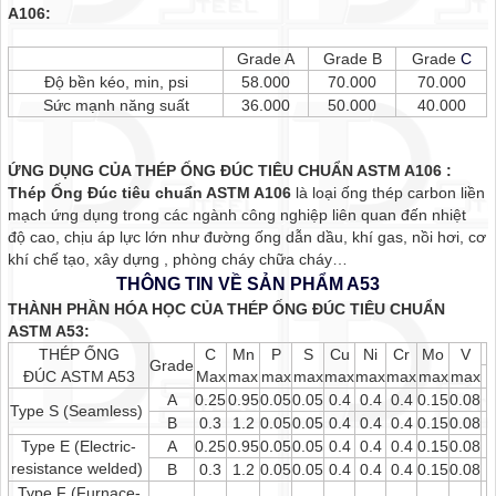
A106:
Grade A
Grade B
Grade
C
Độ bền kéo, min, psi
58.000
70.000
70.000
Sức mạnh năng suất
36.000
50.000
40.000
ỨNG DỤNG CỦA THÉP ỐNG ĐÚC TIÊU CHUẨN ASTM A106 :
Thép Ống Đúc tiêu chuẩn ASTM A106
là loại ống thép carbon liền
mạch ứng dụng trong các ngành công nghiệp liên quan đến nhiệt
độ cao, chịu áp lực lớn như đường ống dẫn dầu, khí gas, nồi hơi, cơ
khí chế tạo, xây dựng , phòng cháy chữa cháy…
THÔNG TIN VỀ SẢN PHẨM A53
THÀNH PHẦN HÓA HỌC CỦA THÉP ỐNG ĐÚC TIÊU CHUẨN
ASTM A53:
THÉP ỐNG
C
Mn
P
S
Cu
Ni
Cr
Mo
V
Grade
ĐÚC ASTM A53
Max
max
max
max
max
max
max
max
max
A
0.25
0.95
0.05
0.05
0.4
0.4
0.4
0.15
0.08
Type S (Seamless)
B
0.3
1.2
0.05
0.05
0.4
0.4
0.4
0.15
0.08
Type E (Electric-
A
0.25
0.95
0.05
0.05
0.4
0.4
0.4
0.15
0.08
resistance welded)
B
0.3
1.2
0.05
0.05
0.4
0.4
0.4
0.15
0.08
Type F (Furnace-