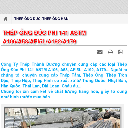
THÉP ỐNG ĐÚC, THÉP ỐNG HÀN
THÉP ỐNG ĐÚC PHI 141 ASTM
A106/A53/API5L/A192/A179
Công Ty Thép Thành Dương chuyên cung cấp các loại Thép
Ống Đúc Phi 141 ASTM A106, A53, API5L, A192, A179... Ngoài ra
chúng tôi chuyên cung cấp Thép Tấm, Thép Ống, Thép Tròn
Đặc, Thép Hộp, Thép Hình có xuất xứ từ Trung Quốc, Nhật Bản,
Hàn Quốc, Thái Lan, Đài Loan, Châu âu...
Chúng tôi xin cam kết về chất lượng hàng hóa, giấy tờ cũng
như hình thước mua bán