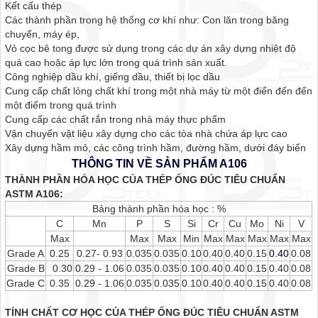
Kết cấu thép
Các thành phần trong hệ thống cơ khí như: Con lăn trong băng
chuyển, máy ép,
Vỏ cọc bê tong được sử dụng trong các dự án xây dựng nhiệt độ
quá cao hoặc áp lực lớn trong quá trình sản xuất.
Công nghiệp dầu khí, giếng dầu, thiết bị lọc dầu
Cung cấp chất lỏng chất khí trong một nhà máy từ một điển đến đến
một điểm trong quá trình
Cung cấp các chất rắn trong nhà máy thực phẩm
Vận chuyển vật liệu xây dựng cho các tòa nhà chứa áp lực cao
Xây dựng hầm mỏ, các công trình hầm, đường hầm, dưới đáy biển
THÔNG TIN VỀ SẢN PHẨM A106
THÀNH PHẦN HÓA HỌC CỦA THÉP ỐNG ĐÚC TIÊU CHUẨN
ASTM A106:
Bảng thành phần hóa học : %
C
Mn
P
S
Si
Cr
Cu
Mo
Ni
V
Max
Max
Max
Min
Max
Max
Max
Max
Max
Grade A
0.25
0.27- 0.93
0.035
0.035
0.10
0.40
0.40
0.15
0.40
0.08
Grade B
0.30
0.29 - 1.06
0.035
0.035
0.10
0.40
0.40
0.15
0.40
0.08
Grade C
0.35
0.29 - 1.06
0.035
0.035
0.10
0.40
0.40
0.15
0.40
0.08
TÍNH CHẤT CƠ HỌC CỦA THÉP ỐNG ĐÚC TIÊU CHUẨN ASTM