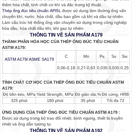
thêm hóa chất, tính chất cơ khí và đặc trưng kỹ thuật.
Thép ống đúc tiêu chuẩn API5L
được sử dụng làm đường ống vấn
chuyển khí, nước, hóa chất, dầu bao gồm cả khí và dầu tự nhiên.
Làm cấu trúc hệ thống ống vận chuyển sử dụng trong công nghiệp
hóa dầu, hóa chất dầu khí, khí gaz tự nhiên.
THÔNG TIN VỀ SẢN PHẨM A179
THÀNH PHẦN HÓA HỌC CỦA THÉP ỐNG ĐÚC TIÊU CHUẨN
ASTM A179:
C
Mn
P≤
S≤
Si≤
ASTM A179/ ASME SA179
0,06-0,18
0,27-0,63
0,035
0,035
0.25
TÍNH CHẤT CƠ HỌC CỦA THÉP ỐNG ĐÚC TIÊU CHUẨN ASTM
A179:
Độ bền kéo, MPa
Yield Strength, MPa
Độ giãn dài,%
Độ cứng, HRB
325 phút
180 phút
35 phút
Tối đa 72
ỨNG DỤNG CỦA THÉP ỐNG ĐÚC TIÊU CHUẨN ASTM A179 :
Được sử dụng trong bộ trao đổi nhiệt, bình ngưng, thiết bị truyền
nhiệt và ống dẫn tương tự.
THÔNG TIN VỀ SẢN PHẨM A192