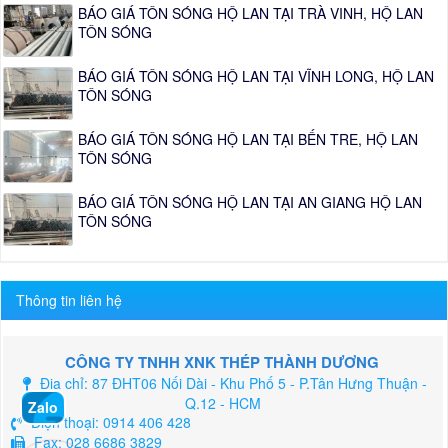
BÁO GIÁ TÔN SÓNG HỘ LAN TẠI TRÀ VINH, HỘ LAN
TÔN SÓNG
BÁO GIÁ TÔN SÓNG HỘ LAN TẠI VĨNH LONG, HỘ LAN
TÔN SÓNG
BÁO GIÁ TÔN SÓNG HỘ LAN TẠI BẾN TRE, HỘ LAN
TÔN SÓNG
BÁO GIÁ TÔN SÓNG HỘ LAN TẠI AN GIANG HỘ LAN
TÔN SÓNG
Thông tin liên hệ
CÔNG TY TNHH XNK THÉP THÀNH DƯƠNG
Địa chỉ: 87 ĐHT06 Nối Dài - Khu Phố 5 - P.Tân Hưng Thuận -
Zalo
Q.12 - HCM
Điện thoại:
0914 406 428
Fax: 028 6686 3829