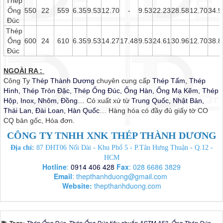
Thép
Ống
550
22
559
6.35
9.53
12.70
-
9.53
22.23
28.58
12.70
34.9
Đúc
Thép
Ống
600
24
610
6.35
9.53
14.27
17.48
9.53
24.61
30.96
12.70
38.8
Đúc
NGOÀI RA :
Công Ty
Thép Thành Dương
chuyên cung cấp
Thép Tấm, Thép
Hình, Thép Tròn Đặc, Thép Ống Đúc, Ống Hàn, Ống Mạ Kẽm, Thép
Hộp, Inox, Nhôm, Đồng
… Có xuất xứ từ
Trung Quốc, Nhật Bản,
Thái Lan, Đài Loan, Hàn Quốc
… Hàng hóa có đầy đủ giấy tờ CO
CQ bản gốc, Hóa đơn.
CÔNG TY TNHH XNK THÉP THÀNH DƯƠNG
Địa chỉ:
87 ĐHT06 Nối Dài - Khu Phố 5 - P.Tân Hưng Thuận - Q.12 -
HCM
Hotline
:
0914 406 428
Fax
: 028 6686 3829
Email
:
thepthanhduong@gmail.com
Website:
thepthanhduong.com
Thép Ống Đúc
,
Thép Ống Đúc tiêu chuẩn ASTM A53
,
Ống Thép Đúc