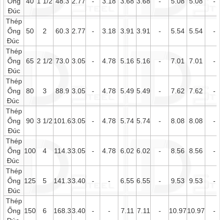
Ống
40
1 1/2
48.3
2.77
-
3.18
3.68
3.68
-
5.08
5.08
-
Đúc
Thép
Ống
50
2
60.3
2.77
-
3.18
3.91
3.91
-
5.54
5.54
-
Đúc
Thép
Ống
65
2 1/2
73.0
3.05
-
4.78
5.16
5.16
-
7.01
7.01
-
Đúc
Thép
Ống
80
3
88.9
3.05
-
4.78
5.49
5.49
-
7.62
7.62
-
Đúc
Thép
Ống
90
3 1/2
101.6
3.05
-
4.78
5.74
5.74
-
8.08
8.08
-
Đúc
Thép
Ống
100
4
114.3
3.05
-
4.78
6.02
6.02
-
8.56
8.56
-
Đúc
Thép
Ống
125
5
141.3
3.40
-
-
6.55
6.55
-
9.53
9.53
-
Đúc
Thép
Ống
150
6
168.3
3.40
-
-
7.11
7.11
-
10.97
10.97
-