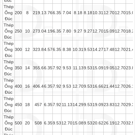
Đúc
Thép
Ống
200
8
219.1
3.76
6.35
7.04
8.18
8.18
10.31
12.70
12.70
15.0
Đúc
Thép
Ống
250
10
273.0
4.19
6.35
7.80
9.27
9.27
12.70
15.09
12.70
18.2
Đúc
Thép
Ống
300
12
323.8
4.57
6.35
8.38
10.31
9.53
14.27
17.48
12.70
21.4
Đúc
Thép
Ống
350
14
355.6
6.35
7.92
9.53
11.13
9.53
15.09
19.05
12.70
23.8
Đúc
Thép
Ống
400
16
406.4
6.35
7.92
9.53
12.70
9.53
16.66
21.44
12.70
26.1
Đúc
Thép
Ống
450
18
457
6.35
7.92
11.13
14.29
9.53
19.09
23.83
12.70
29.3
Đúc
Thép
Ống
500
20
508
6.35
9.53
12.70
15.08
9.53
20.62
26.19
12.70
32.5
Đúc