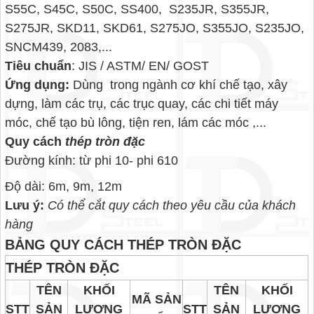
S55C, S45C, S50C, SS400, S235JR, S355JR,
S275JR, SKD11, SKD61, S275JO, S355JO, S235JO,
SNCM439, 2083,...
Tiêu chuẩn
: JIS / ASTM/ EN/ GOST
Ứng dụng:
Dùng trong ngành cơ khí chế tạo, xây
dựng, làm các trụ, các trục quay, các chi tiết máy
móc, chế tạo bù lông, tiện ren, lám các móc ,...
Quy cách
thép tròn đặc
Đường kính: từ phi 10- phi 610
Độ dài: 6m, 9m, 12m
Lưu ý:
Có thể cắt quy cách theo yêu cầu của khách
hàng
BẢNG QUY CÁCH THÉP TRÒN ĐẶC
THÉP TRÒN ĐẶC
TÊN
KHỐI
TÊN
KHỐI
MÃ SẢN
STT
SẢN
LƯỢNG
STT
SẢN
LƯỢNG