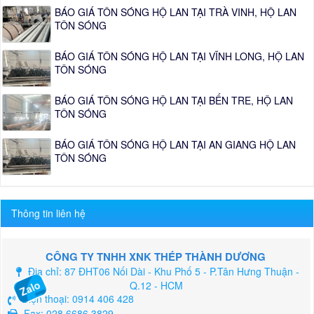
BÁO GIÁ TÔN SÓNG HỘ LAN TẠI TRÀ VINH, HỘ LAN
TÔN SÓNG
BÁO GIÁ TÔN SÓNG HỘ LAN TẠI VĨNH LONG, HỘ LAN
TÔN SÓNG
BÁO GIÁ TÔN SÓNG HỘ LAN TẠI BẾN TRE, HỘ LAN
TÔN SÓNG
BÁO GIÁ TÔN SÓNG HỘ LAN TẠI AN GIANG HỘ LAN
TÔN SÓNG
Thông tin liên hệ
CÔNG TY TNHH XNK THÉP THÀNH DƯƠNG
Địa chỉ: 87 ĐHT06 Nối Dài - Khu Phố 5 - P.Tân Hưng Thuận -
Q.12 - HCM
Zalo
Điện thoại:
0914 406 428
Fax: 028 6686 3829