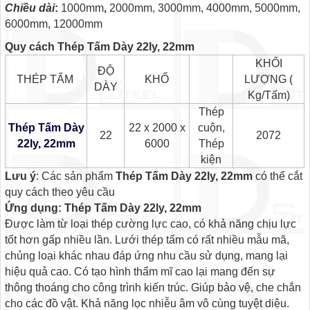
Chiều dài
:
1000mm
,
2000mm, 3000mm, 4000mm, 5000mm,
6000mm, 12000mm
Quy cách Thép Tấm Dày 22ly, 22mm
KHỐI
ĐỘ
THÉP TẤM
KHỔ
LƯỢNG (
DÀY
Kg/Tấm)
Thép
Thép Tấm Dày
22 x 2000 x
cuộn,
22
2072
22ly, 22mm
6000
Thép
kiện
Lưu ý
: Các sản phẩm
Thép Tấm Dày 22ly, 22mm
có thể cắt
quy cách theo yêu cầu
Ứng dụng: Thép Tấm Dày 22ly, 22mm
Được làm từ loại thép cường lực cao, có khả năng chịu lực
tốt hơn gấp nhiều lần. Lưới thép tấm có rất nhiều mẫu mã,
chủng loại khác nhau đáp ứng nhu cầu sử dụng, mang lại
hiệu quả cao. Có tạo hình thẩm mĩ cao lại mang đến sự
thông thoáng cho công trình kiến trúc. Giúp bảo vệ, che chắn
cho các đồ vật. Khả năng lọc nhiễu âm vô cùng tuyệt diệu.