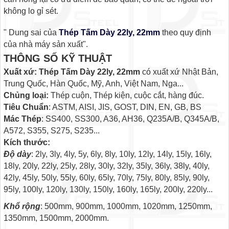
không lo gỉ sét.
" Dung sai của
Thép Tấm Dày 22ly, 22mm
theo quy định
của nhà máy sản xuất".
THÔNG SỐ KỸ THUẬT
Xuất xứ: Thép Tấm Dày 22ly, 22mm
có xuất xứ Nhật Bản,
Trung Quốc, Hàn Quốc, Mỹ, Anh, Việt Nam, Nga...
Chủng loại:
Thép cuộn, Thép kiện, cuộc cắt, hàng đúc.
Tiêu Chuẩn
: ASTM, AISI, JIS, GOST, DIN, EN, GB, BS
Mác Thép
: SS400, SS300, A36, AH36, Q235A/B, Q345A/B,
A572, S355, S275, S235...
Kích thước:
Độ dày
: 2ly, 3ly, 4ly, 5y, 6ly, 8ly, 10ly, 12ly, 14ly, 15ly, 16ly,
18ly, 20ly, 22ly, 25ly, 28ly, 30ly, 32ly, 35ly, 36ly, 38ly, 40ly,
42ly, 45ly, 50ly, 55ly, 60ly, 65ly, 70ly, 75ly, 80ly, 85ly, 90ly,
95ly, 100ly, 120ly, 130ly, 150ly, 160ly, 165ly, 200ly, 220ly...
Khổ rộng
: 500mm, 900mm, 1000mm, 1020mm, 1250mm,
1350mm, 1500mm, 2000mm.