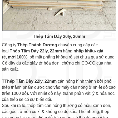
Thép Tấm Dày 20ly, 20mm
Công ty
Thép Thành Dương
chuyên cung cấp các
loại
Thép Tấm Dày 22ly, 22mm
hàng
nhập khẩu- giá
rẻ
,
mới 100%
bề mặt phẳng không rỗ sét chưa qua sử dụng.
Có đầy đủ các giấy tờ hóa đơn, chứng chỉ CO-CQ của nhà
sản xuất.
TThép Tấm Dày 22ly, 22mm
cán nóng hình thành bởi phôi
thép thành phẩm được cho vào máy cán nóng ở nhiệt độ cao
(trên 1000 độ). Với nhiệt độ này, thành phần vật lý & hóa học
của thép sẽ có sự biến đổi.
Sau khi ra lò, thép tấm cán nóng thường có màu xanh đen,
các góc trở nên xù xì & không có độ sắc. Thế nhưng, thép
cán nóng lại có ưu điểm dễ bảo quản, có thể để ngoài trời