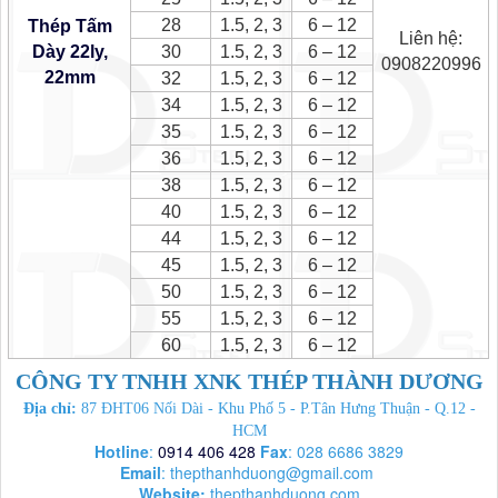
28
1.5, 2, 3
6 – 12
Thép Tấm
Liên hệ:
Dày 22ly,
30
1.5, 2, 3
6 – 12
0908220996
22mm
32
1.5, 2, 3
6 – 12
34
1.5, 2, 3
6 – 12
35
1.5, 2, 3
6 – 12
36
1.5, 2, 3
6 – 12
38
1.5, 2, 3
6 – 12
40
1.5, 2, 3
6 – 12
44
1.5, 2, 3
6 – 12
45
1.5, 2, 3
6 – 12
50
1.5, 2, 3
6 – 12
55
1.5, 2, 3
6 – 12
60
1.5, 2, 3
6 – 12
CÔNG TY TNHH XNK THÉP THÀNH DƯƠNG
Địa chỉ:
87 ĐHT06 Nối Dài - Khu Phố 5 - P.Tân Hưng Thuận - Q.12 -
HCM
Hotline
:
0914 406 428
Fax
: 028 6686 3829
Email
:
thepthanhduong@gmail.com
Website:
thepthanhduong.com