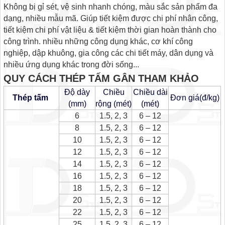
Không bị gỉ sét, vệ sinh nhanh chóng, màu sắc sản phẩm đa
dạng, nhiều mẫu mã. Giúp tiết kiệm được chi phí nhân công,
tiết kiệm chi phí vật liệu & tiết kiệm thời gian hoàn thành cho
công trình. nhiều những công dụng khác, cơ khí công
nghiệp, dập khuông, gia công các chi tiết máy, dân dụng và
nhiều ứng dụng khác trong đời sống...
QUY CÁCH THÉP TẤM GÂN THAM KHẢO
Độ dày
Chiều
Chiều dài
Thép tấm
Đơn giá(đ/kg)
(mm)
rộng (mét)
(mét)
6
1.5, 2, 3
6 – 12
8
1.5, 2, 3
6 – 12
10
1.5, 2, 3
6 – 12
12
1.5, 2, 3
6 – 12
14
1.5, 2, 3
6 – 12
16
1.5, 2, 3
6 – 12
18
1.5, 2, 3
6 – 12
20
1.5, 2, 3
6 – 12
22
1.5, 2, 3
6 – 12
25
1.5, 2, 3
6 – 12