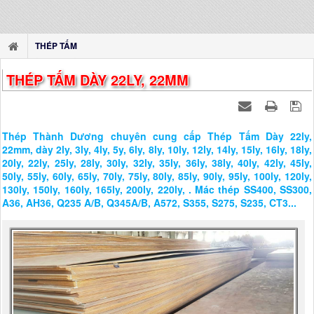
THÉP TẤM
THÉP TẤM DÀY 22LY, 22MM
Thép Thành Dương chuyên cung cấp Thép Tấm Dày 22ly,
22mm, dày 2ly, 3ly, 4ly, 5y, 6ly, 8ly, 10ly, 12ly, 14ly, 15ly, 16ly, 18ly,
20ly, 22ly, 25ly, 28ly, 30ly, 32ly, 35ly, 36ly, 38ly, 40ly, 42ly, 45ly,
50ly, 55ly, 60ly, 65ly, 70ly, 75ly, 80ly, 85ly, 90ly, 95ly, 100ly, 120ly,
130ly, 150ly, 160ly, 165ly, 200ly, 220ly, . Mác thép SS400, SS300,
A36, AH36, Q235 A/B, Q345A/B, A572, S355, S275, S235, CT3...