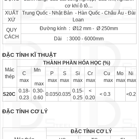
cơ khí ô tô…
XUẤT
Trung Quốc - Nhật Bản - Hàn Quốc - Châu Âu - Đài
XỨ
Loan
Đường kính : Ø12 mm - Ø 250mm
QUY
CÁCH
Dài : 3000 - 6000mm
ĐẶC TÍNH KĨ THUẬT
THÀNH PHẦN HÓA HỌC (%)
Mác
Mn
C
P
S
Si
Cr
Cu
Mo
Ni
thép
max
max
max
max
max
max
max
max
max
0.18-
0.30-
0.15-
<
S20C
0.035
0.035
< 0.3
<0.2
0.23
0.60
0.25
0.20
ĐẶC TÍNH CƠ LÝ
ĐẶC TÍNH CƠ LÝ