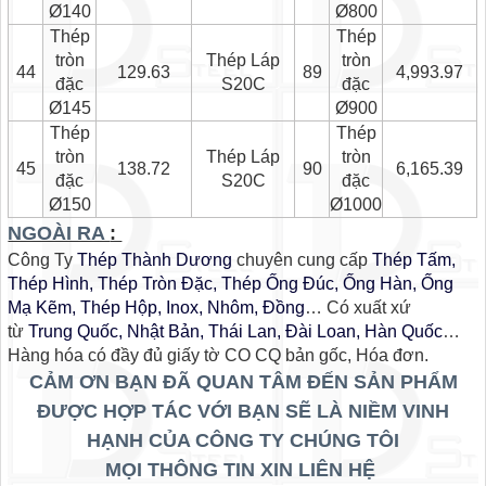
Ø140
Ø800
Thép
Thép
tròn
Thép Láp
tròn
44
129.63
89
4,993.97
đặc
S20C
đặc
Ø145
Ø900
Thép
Thép
tròn
Thép Láp
tròn
45
138.72
90
6,165.39
đặc
S20C
đặc
Ø150
Ø1000
NGOÀI RA
:
Công Ty
Thép Thành Dương
chuyên cung cấp
Thép Tấm,
Thép Hình, Thép Tròn Đặc, Thép Ống Đúc, Ống Hàn, Ống
Mạ Kẽm, Thép Hộp, Inox, Nhôm, Đồng
… Có xuất xứ
từ
Trung Quốc, Nhật Bản, Thái Lan, Đài Loan, Hàn Quốc
…
Hàng hóa có đầy đủ giấy tờ CO CQ bản gốc, Hóa đơn.
CẢM ƠN BẠN ĐÃ QUAN TÂM ĐẾN SẢN PHẨM
ĐƯỢC HỢP TÁC VỚI BẠN SẼ LÀ NIỀM VINH
HẠNH CỦA CÔNG TY CHÚNG TÔI
MỌI THÔNG TIN XIN LIÊN HỆ