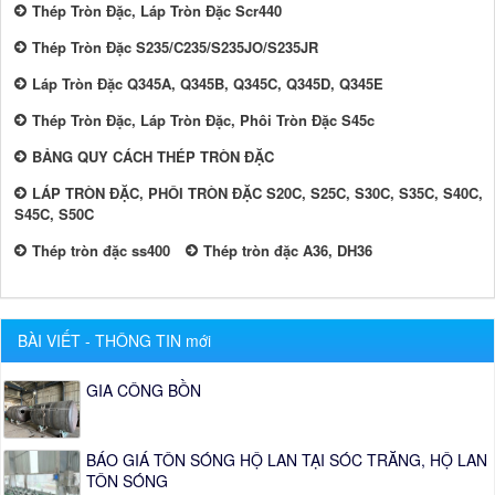
Thép Tròn Đặc, Láp Tròn Đặc Scr440
Thép Tròn Đặc S235/C235/S235JO/S235JR
Láp Tròn Đặc Q345A, Q345B, Q345C, Q345D, Q345E
Thép Tròn Đặc, Láp Tròn Đặc, Phôi Tròn Đặc S45c
BẢNG QUY CÁCH THÉP TRÒN ĐẶC
LÁP TRÒN ĐẶC, PHÔI TRÒN ĐẶC S20C, S25C, S30C, S35C, S40C,
S45C, S50C
Thép tròn đặc ss400
Thép tròn đặc A36, DH36
BÀI VIẾT - THÔNG TIN mới
GIA CÔNG BỒN
BÁO GIÁ TÔN SÓNG HỘ LAN TẠI SÓC TRĂNG, HỘ LAN
TÔN SÓNG