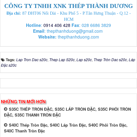
CÔNG TY TNHH XNK THÉP THÀNH DƯƠNG
Địa chỉ:
87 ĐHT06 Nối Dài - Khu Phố 5 - P.Tân Hưng Thuận - Q.12 -
HCM
Hotline
:
0914 406 428
Fax
: 028 6686 3829
Email
:
thepthanhduong@gmail.com
Website:
thepthanhduong.com
Tags:
Lap Tron Dac s20c
,
Thep Lap S20c
,
Lap s20c
,
Thep Tròn Dac s20c
,
Láp
Đặc s20c
NHỮNG TIN MỚI HƠN
S35C THÉP TRÒN ĐẶC, S35C LÁP TRÒN ĐẶC, S35C PHÔI TRÒN
ĐẶC, S35C THANH TRÒN ĐẶC
S40C Thép Tròn Đặc, S40C Láp Tròn Đặc, S40C Phôi Tròn Đặc,
S40C Thanh Tròn Đặc