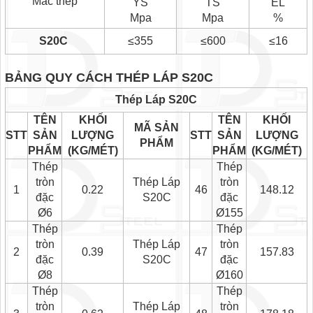
Mác thép
YS
TS
EL
Mpa
Mpa
%
S20C
≤355
≤600
≤16
BẢNG QUY CÁCH THÉP LÁP S20C
Thép Láp S20C
TÊN
KHỐI
TÊN
KHỐI
MÃ SẢN
STT
SẢN
LƯỢNG
STT
SẢN
LƯỢNG
PHẨM
PHẨM
(KG/MÉT)
PHẨM
(KG/MÉT)
Thép
Thép
tròn
Thép Láp
tròn
1
0.22
46
148.12
đặc
S20C
đặc
Ø6
Ø155
Thép
Thép
tròn
Thép Láp
tròn
2
0.39
47
157.83
đặc
S20C
đặc
Ø8
Ø160
Thép
Thép
tròn
Thép Láp
tròn