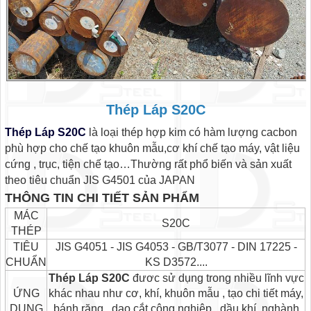
Thép Láp S20C
Thép Láp S20C
là loại thép hợp kim có hàm lượng cacbon
phù hợp cho chế tạo khuôn mẫu,cơ khí chế tạo máy, vật liệu
cứng , trục, tiện chế tạo…Thường rất phổ biến và sản xuất
theo tiêu chuẩn JIS G4501 của JAPAN
THÔNG TIN CHI TIẾT SẢN PHẨM
MÁC
S20C
THÉP
TIÊU
JIS G4051 - JIS G4053 - GB/T3077 - DIN 17225 -
CHUẨN
KS D3572....
Thép Láp S20C
đươc sử dụng trong nhiều lĩnh vực
ỨNG
khác nhau như cơ, khí, khuôn mẫu , tạo chi tiết máy,
DỤNG
bánh răng, dao cắt công nghiệp, dầu khí, nghành