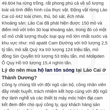
49.604 ha rừng trồng, rất phong phú cả về số lượng
loài và tính điển hình của thực vật. Động vật rừng Lào
Cai có 442 loài chim, thú, bò sát, ếch nhái.
Khoáng sản: Lào Cai đã phát hiện được 150 mỏ và
điểm mỏ với trên 30 loại khoáng sản, trong đó có một
số mỏ chất lượng thuộc loại quy mô lớn nhất nước và
khu vực như: mỏ apatit Cam Đường với trữ lượng 2,5
tỷ tấn, mỏ sắt Quý Xa trữ lượng 124 triệu tấn, mỏ
đồng Sin Quyền trữ lượng 53 triệu tấn, mỏ Molipden
Ô Quy Hồ trữ lượng 15,4 nghìn tấn.
Lý do nên mua
hộ lan tôn sóng
tại Lào Cai ở
Thành Dương?
Công ty chúng tôi với đội ngũ cán bộ, công nhân viên
đầy nhiệt huyết, trách nhiệm kết hợp cùng với đội ngũ
thợ lành nghề và các thiết bị máy móc hiện đại cam
kết đem đến cho quý công ty, quý khách hàng sản