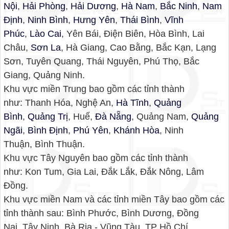
Nội
,
Hải Phòng
,
Hải Dương
,
Hà Nam
,
Bắc Ninh
,
Nam
Định
,
Ninh Bình
,
Hưng Yên
,
Thái Bình
,
Vĩnh
Phúc
,
Lào Cai
, Yên Bái, Điện Biên, Hòa Bình, Lai
Châu,
Sơn La
, Hà Giang, Cao Bằng, Bắc Kạn, Lạng
Sơn, Tuyên Quang, Thái Nguyên, Phú Thọ, Bắc
Giang, Quảng Ninh.
Khu vực miền Trung bao gồm các tỉnh thành
như: Thanh Hóa, Nghệ An,
Hà Tĩnh
,
Quảng
Bình
,
Quảng Trị
, Huế,
Đà Nẵng
, Quảng Nam,
Quảng
Ngãi
,
Bình Định
,
Phú Yên
,
Khánh Hòa
, Ninh
Thuận, Bình Thuận.
Khu vực Tây Nguyên bao gồm các tỉnh thành
như: Kon Tum, Gia Lai, Đắk Lắk, Đắk Nông, Lâm
Đồng.
Khu vực miền Nam và các tỉnh miền Tây bao gồm các
tỉnh thành sau: Bình Phước, Bình Dương, Đồng
Nai, Tây Ninh, Bà Rịa - Vũng Tàu, TP Hồ Chí