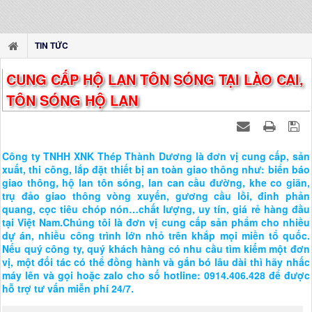
TIN TỨC
CUNG CẤP HỘ LAN TÔN SÓNG TẠI LÀO CAI,
TÔN SÓNG HỘ LAN
Công ty TNHH XNK Thép Thành Dương là đơn vị cung cấp, sản
xuất, thi công, lắp đặt thiết bị an toàn giao thông như: biển báo
giao thông, hộ lan tôn sóng, lan can cầu đường, khe co giãn,
trụ đảo giao thông vòng xuyến, gương cầu lồi, đinh phản
quang, cọc tiêu chóp nón…chất lượng, uy tín, giá rẻ hàng đầu
tại Việt Nam.Chúng tôi là đơn vị cung cấp sản phẩm cho nhiều
dự án, nhiều công trình lớn nhỏ trên khắp mọi miền tổ quốc.
Nếu quý công ty, quý khách hàng có nhu cầu tìm kiếm một đơn
vị, một đối tác có thể đồng hành và gắn bó lâu dài thì hãy nhấc
máy lên và gọi hoặc zalo cho số hotline: 0914.406.428 để được
hỗ trợ tư vấn miễn phí 24/7.