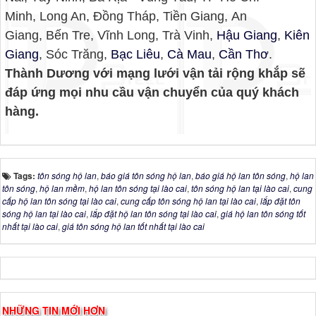
Minh, Long An, Đồng Tháp, Tiền Giang, An
Giang, Bến Tre, Vĩnh Long, Trà Vinh,
Hậu Giang
,
Kiên
Giang
, Sóc Trăng,
Bạc Liêu
,
Cà Mau
,
Cần Thơ
.
Thành Dương với mạng lưới vận tải rộng khắp sẽ
đáp ứng mọi nhu cầu vận chuyển của quý khách
hàng.
Tags:
tôn sóng hộ lan
,
báo giá tôn sóng hộ lan
,
báo giá hộ lan tôn sóng
,
hộ lan
tôn sóng
,
hộ lan mềm
,
hộ lan tôn sóng tại lào cai
,
tôn sóng hộ lan tại lào cai
,
cung
cấp hộ lan tôn sóng tại lào cai
,
cung cấp tôn sóng hộ lan tại lào cai
,
lắp đặt tôn
sóng hộ lan tại lào cai
,
lắp đặt hộ lan tôn sóng tại lào cai
,
giá hộ lan tôn sóng tốt
nhất tại lào cai
,
giá tôn sóng hộ lan tốt nhất tại lào cai
NHỮNG TIN MỚI HƠN