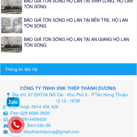
BÁO GIÁ TÔN SÓNG HỘ LAN TẠI VĨNH LONG, HỘ LAN
TÔN SÓNG
BÁO GIÁ TÔN SÓNG HỘ LAN TẠI BẾN TRE, HỘ LAN
TÔN SÓNG
BÁO GIÁ TÔN SÓNG HỘ LAN TẠI AN GIANG HỘ LAN
TÔN SÓNG
Thông tin liên hệ
CÔNG TY TNHH XNK THÉP THÀNH DƯƠNG
Địa chỉ: 87 ĐHT06 Nối Dài - Khu Phố 5 - P.Tân Hưng Thuận -
Q.12 - HCM
Zalo
Điện thoại:
0914 406 428
Fax: 028 6686 3829
Zalo:
0914406428
Bản đồ:
Xem bản đồ
Email:
thepthanhduong@gmail.com