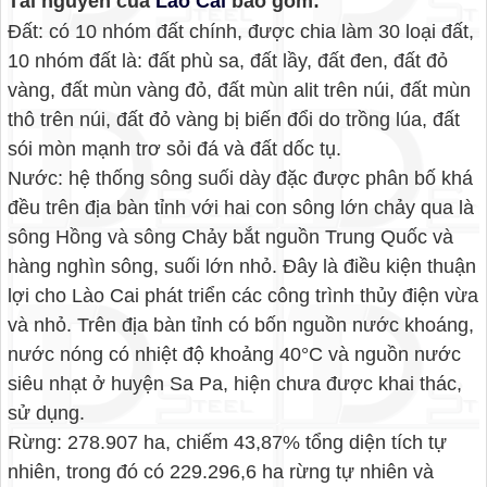
Tài nguyên của
Lào Cai
bao gồm:
Đất: có 10 nhóm đất chính, được chia làm 30 loại đất,
10 nhóm đất là: đất phù sa, đất lầy, đất đen, đất đỏ
vàng, đất mùn vàng đỏ, đất mùn alit trên núi, đất mùn
thô trên núi, đất đỏ vàng bị biến đổi do trồng lúa, đất
sói mòn mạnh trơ sỏi đá và đất dốc tụ.
Nước: hệ thống sông suối dày đặc được phân bố khá
đều trên địa bàn tỉnh với hai con sông lớn chảy qua là
sông Hồng và sông Chảy bắt nguồn Trung Quốc và
hàng nghìn sông, suối lớn nhỏ. Đây là điều kiện thuận
lợi cho Lào Cai phát triển các công trình thủy điện vừa
và nhỏ. Trên địa bàn tỉnh có bốn nguồn nước khoáng,
nước nóng có nhiệt độ khoảng 40°C và nguồn nước
siêu nhạt ở huyện Sa Pa, hiện chưa được khai thác,
sử dụng.
Rừng: 278.907 ha, chiếm 43,87% tổng diện tích tự
nhiên, trong đó có 229.296,6 ha rừng tự nhiên và