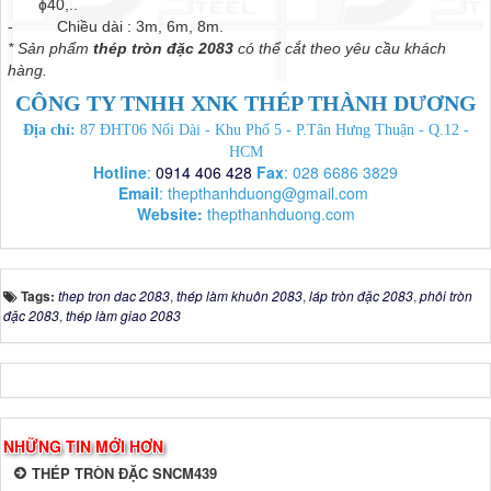
ɸ40,..
- Chiều dài : 3m, 6m, 8m.
* Sản phẩm
thép tròn đặc 2083
có thể cắt theo yêu cầu khách
hàng.
CÔNG TY TNHH XNK THÉP THÀNH DƯƠNG
Địa chỉ:
87 ĐHT06 Nối Dài - Khu Phố 5 - P.Tân Hưng Thuận - Q.12 -
HCM
Hotline
:
0914 406 428
Fax
: 028 6686 3829
Email
:
thepthanhduong@gmail.com
Website:
thepthanhduong.com
Tags:
thep tron dac 2083
,
thép làm khuôn 2083
,
láp tròn đặc 2083
,
phôi tròn
đặc 2083
,
thép làm giao 2083
NHỮNG TIN MỚI HƠN
THÉP TRÒN ĐẶC SNCM439