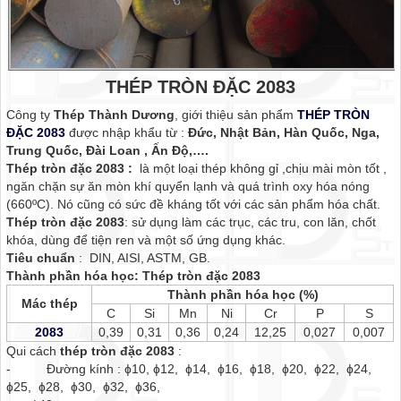
THÉP TRÒN ĐẶC 2083
Công ty
Thép Thành Dương
, giới thiệu sản phẩm
THÉP TRÒN
ĐẶC 2083
được nhập khẩu từ :
Đức, Nhật Bản, Hàn Quốc, Nga,
Trung Quốc, Đài Loan , Ấn Độ,….
Thép tròn đặc 2083 :
là một loại thép không gỉ ,chịu mài mòn tốt ,
ngăn chặn sự ăn mòn khí quyển lạnh và quá trình oxy hóa nóng
(660ºC). Nó cũng có sức đề kháng tốt với các sản phẩm hóa chất.
Thép tròn đặc 2083
: sử dụng làm các trục, các tru, con lăn, chốt
khóa, dùng để tiện ren và một số ứng dụng khác.
Tiêu chuẩn
: DIN, AISI, ASTM, GB.
Thành phần hóa học: Thép tròn đặc 2083
Thành phần hóa học (%)
Mác thép
C
Si
Mn
Ni
Cr
P
S
2083
0,39
0,31
0,36
0,24
12,25
0,027
0,007
Qui cách
thép tròn đặc 2083
:
- Đường kính : ɸ10, ɸ12, ɸ14, ɸ16, ɸ18, ɸ20, ɸ22, ɸ24,
ɸ25, ɸ28, ɸ30, ɸ32, ɸ36,