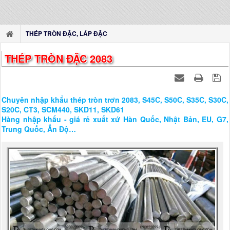
THÉP TRÒN ĐẶC, LÁP ĐẶC
THÉP TRÒN ĐẶC 2083
Chuyên nhập khẩu thép tròn trơn 2083, S45C, S50C, S35C, S30C,
S20C, CT3, SCM440, SKD11, SKD61
Hàng nhập khẩu - giá rẻ xuất xứ Hàn Quốc, Nhật Bản, EU, G7,
Trung Quốc, Ấn Độ…