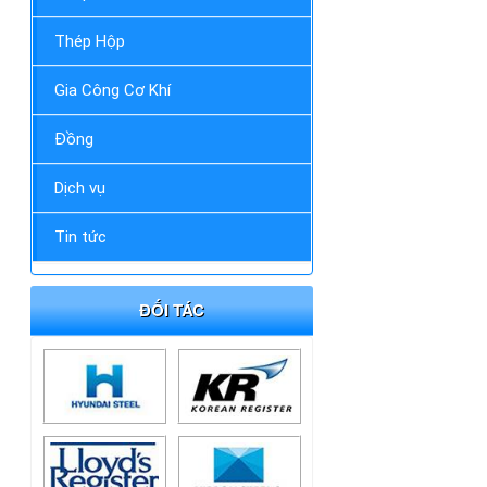
Thép Hộp
Gia Công Cơ Khí
Đồng
Dịch vụ
Tin tức
ĐỐI TÁC