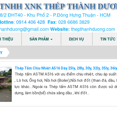
hập
. Thời gian chờ:
60
giây
 TNHH XNK THÉP THÀNH DƯ
8/2 ĐHT40 - Khu Phố 2 - P.Đông Hưng Thuận - HCM
:
0914 406 428
: 028 6686 3829
Hotline
Fax
thanhduong@gmail.com
thepthanhduong.com
Website:
I THIỆU
SẢN PHẨM
DỊCH VỤ
TIN TỨC
LY
Thép Tấm Chịu Nhiệt A516 Dày 25ly, 28ly, 30y, 32ly, 35ly, 36l
Thép tấm ASTM A516 với ưu điểm chịu nhiệt, chịu áp suất
, Lò hơi, Ống hơi, Nồi hơi (Boiler),Nồi hơi đốt (than đá, dầu, 
lực khác….Ngoài ra Thép tấm ASTM A516 còn được sử dụng
dựng, làm bồn(bể) chứa xăng dầu , khí đốt…